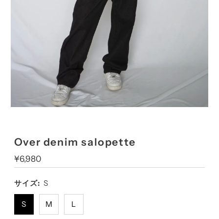
Over denim salopette
Sale
¥6,980
price
サイズ:
S
S
M
L